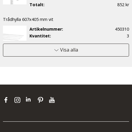
Totalt:
852 kr
Trådhylla 607x405 mm vit
Artikelnummer:
450310
Kvantitet:
3
Pris/enhet :
187 kr
Totalt:
561 kr
Visa alla
Meshback Utdr.ram 60x40x18 vit
Artikelnummer:
164290
Kvantitet:
4
Pris/enhet :
425 kr
Totalt:
1 700 kr
Bärlist 1248mm vit
Artikelnummer:
420710
Kvantitet:
1
Pris/enhet :
206 kr