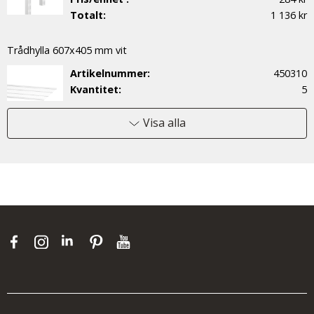
Totalt:
1 136 kr
Trådhylla 607x405 mm vit
Artikelnummer:
450310
Kvantitet:
5
Pris/enhet :
187 kr
Totalt:
935 kr
Visa alla
Klädstång 1850mm silver
Artikelnummer:
621805
Kvantitet:
1
Pris/enhet :
245 kr
Totalt:
245 kr
Klädstång 1245mm silver
Artikelnummer:
621205
Kvantitet:
1