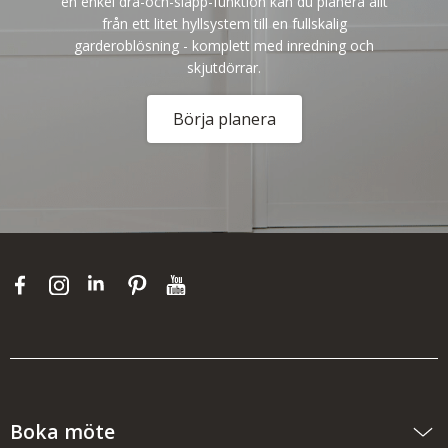
en enkel dra-och-släpp-funktion kan du planera allt
från ett litet hyllsystem till en fullskalig
garderoblösning - komplett med inredning och
skjutdörrar.
Börja planera
Boka möte