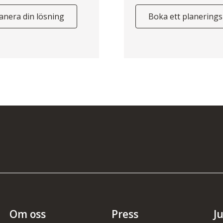
anera din lösning
Boka ett planering
Om oss
Press
J