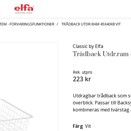
TEM - FÖRVARINGSFUNKTIONER
TRÅDBACK UTDR.RAM 45X40X8 VIT
Classic by Elfa
Trådback Utdr.ram 
Rek. utpris
223 kr
Utdragbar trådback som sl
överblick. Passar till Bac
kombineras med tvärstag a
Färg
Vit