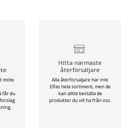
Hitta närmaste
öte
återförsäljare
tt möte
Alla återförsäljare har inte
a
Elfas hela sortiment, men de
å får du
kan alltid beställa de
sförslag
produkter du vill ha från oss.
sning.