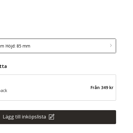
mm Höjd: 85 mm
tta
Från
349 kr
back
Lägg till inköpslista