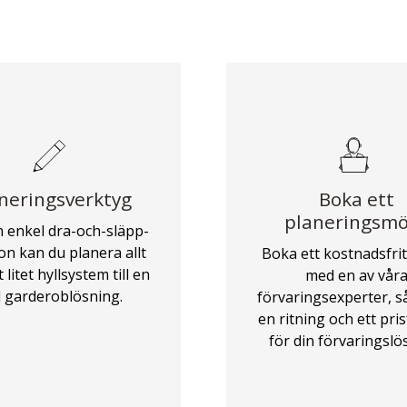
neringsverktyg
Boka ett
planeringsm
 enkel dra-och-släpp-
on kan du planera allt
Boka ett kostnadsfri
 litet hyllsystem till en
med en av vår
l garderoblösning.
förvaringsexperter, s
en ritning och ett pri
för din förvaringslö