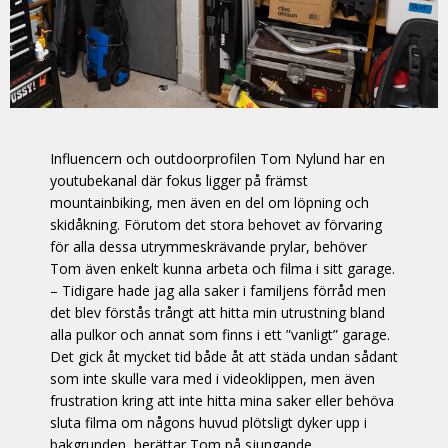
Influencern och outdoorprofilen Tom Nylund har en
youtubekanal där fokus ligger på främst
mountainbiking, men även en del om löpning och
skidåkning. Förutom det stora behovet av förvaring
för alla dessa utrymmeskrävande prylar, behöver
Tom även enkelt kunna arbeta och filma i sitt garage.
– Tidigare hade jag alla saker i familjens förråd men
det blev förstås trångt att hitta min utrustning bland
alla pulkor och annat som finns i ett ”vanligt” garage.
Det gick åt mycket tid både åt att städa undan sådant
som inte skulle vara med i videoklippen, men även
frustration kring att inte hitta mina saker eller behöva
sluta filma om någons huvud plötsligt dyker upp i
bakgrunden, berättar Tom på sjungande