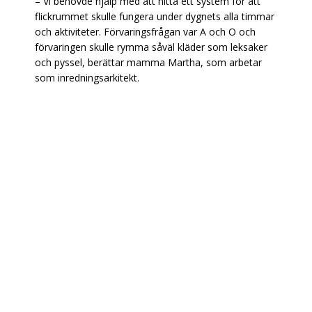
–
Vi behövde hjälp med att hitta ett system för att
flickrummet skulle fungera under dygnets alla timmar
och aktiviteter. Förvaringsfrågan var A och O och
förvaringen skulle rymma såväl kläder som leksaker
och pyssel, berättar mamma Martha, som arbetar
som inredningsarkitekt.