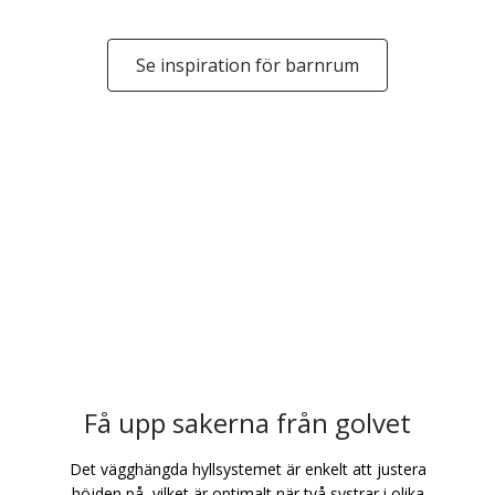
Se inspiration för barnrum
Få upp sakerna från golvet
Det vägghängda hyllsystemet är enkelt att justera
höjden på, vilket är optimalt när två systrar i olika