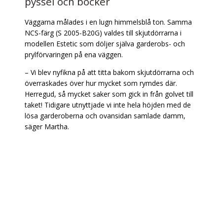
pyssel och böcker
Väggarna målades i en lugn himmelsblå ton. Samma
NCS-färg (S 2005-B20G) valdes till skjutdörrarna i
modellen Estetic som döljer själva garderobs- och
prylförvaringen på ena väggen.
– Vi blev nyfikna på att titta bakom skjutdörrarna och
överraskades över hur mycket som rymdes där.
Herregud, så mycket saker som gick in från golvet till
taket! Tidigare utnyttjade vi inte hela höjden med de
lösa garderoberna och ovansidan samlade damm,
säger Martha.