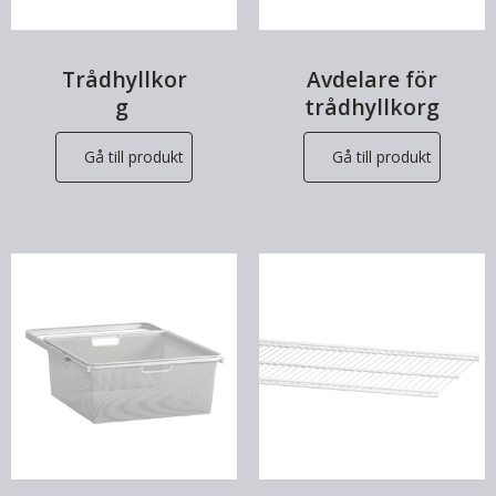
Trådhyllkor
Avdelare för
g
trådhyllkorg
Gå till produkt
Gå till produkt