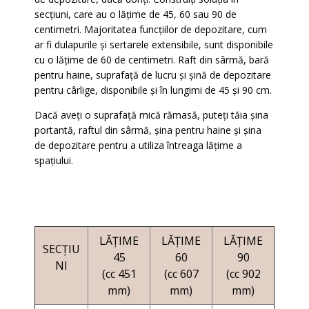
secțiuni, care au o lățime de 45, 60 sau 90 de
centimetri. Majoritatea funcțiilor de depozitare, cum
ar fi dulapurile și sertarele extensibile, sunt disponibile
cu o lățime de 60 de centimetri. Raft din sârmă, bară
pentru haine, suprafață de lucru și șină de depozitare
pentru cârlige, disponibile și în lungimi de 45 și 90 cm.
Dacă aveți o suprafață mică rămasă, puteți tăia șina
portantă, raftul din sârmă, șina pentru haine și șina
de depozitare pentru a utiliza întreaga lățime a
spațiului.
LĂȚIME
LĂȚIME
LĂȚIME
SECȚIU
45
60
90
NI
(cc 451
(cc 607
(cc 902
mm)
mm)
mm)