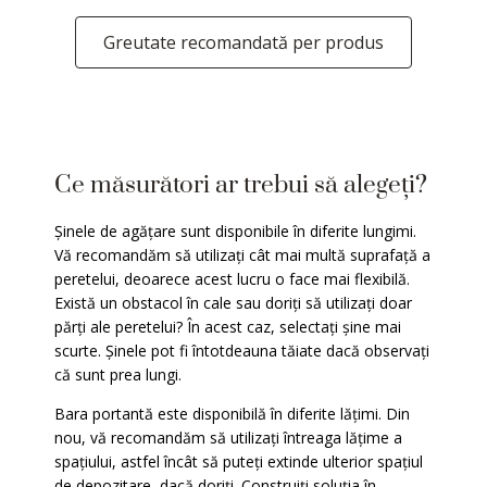
Greutate recomandată per produs
Ce măsurători ar trebui să alegeți?
Șinele de agățare sunt disponibile în diferite lungimi.
Vă recomandăm să utilizați cât mai multă suprafață a
peretelui, deoarece acest lucru o face mai flexibilă.
Există un obstacol în cale sau doriți să utilizați doar
părți ale peretelui? În acest caz, selectați șine mai
scurte. Șinele pot fi întotdeauna tăiate dacă observați
că sunt prea lungi.
Bara portantă este disponibilă în diferite lățimi. Din
nou, vă recomandăm să utilizați întreaga lățime a
spațiului, astfel încât să puteți extinde ulterior spațiul
de depozitare, dacă doriți. Construiți soluția în