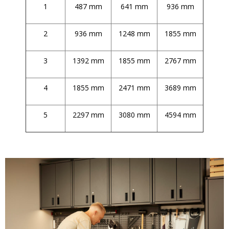
1
487 mm
641 mm
936 mm
2
936 mm
1248 mm
1855 mm
3
1392 mm
1855 mm
2767 mm
4
1855 mm
2471 mm
3689 mm
5
2297 mm
3080 mm
4594 mm