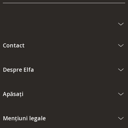
Cantitate:
2
Preț/unitate :
430,00 lei
Complet:
860,00 lei
Șină depozitare 60 matgry
Articol:
4200120
Contact
Cantitate:
3
Preț/unitate :
87,00 lei
Complet:
261,00 lei
Despre Elfa
Sert plas ad 60x52 mattegrey
Articol:
4400058
Apăsați
Cantitate:
1
Preț/unitate :
312,00 lei
Complet:
312,00 lei
Mențiuni legale
Geantă depozitare plasă matgry