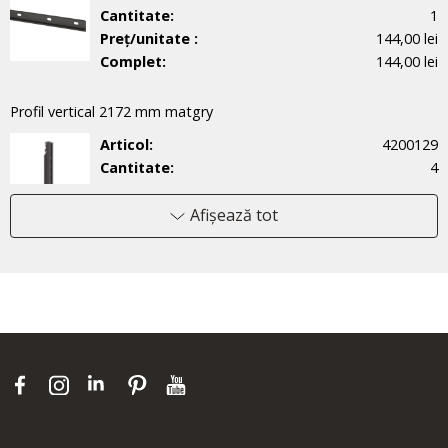
Cantitate:
1
Preț/unitate :
144,00 lei
Complet:
144,00 lei
Profil vertical 2172 mm matgry
Articol:
4200129
Cantitate:
4
Preț/unitate :
176,00 lei
Complet:
704,00 lei
Afișează tot
Raft din sârmă 60x52 mattegrey
Articol:
451351
Cantitate:
6
Preț/unitate :
133,00 lei
Complet:
798,00 lei
Panou perforat 60 matgry
Articol:
4700131