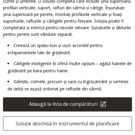
cizme și umbrele. O soluție completă care include șina superioară,
profiluri verticale, suport, rafturi din sârmă și cârlige. Înșurubați
șina superioară pe perete, montați profilurile verticale și fixați
suporturile, rafturile și cârligele pentru finisare. Soluția poate fi
completată și extinsă pentru nevoile viitoare. Șuruburile și diblurile
pentru perete sunt vândute separat.
Creează un spațiu bun și ușor accesibil pentru
echipamentele tale de grădinărit.
Cârligele inteligente îți oferă multe opțiuni – agață hainele de
grădinărit pe bara pentru haine.
Gălețile, cizmele, precum și sacii cu îngrășământ și semințe
de iarbă se așază ordonat pe rafturile din sârmă.
Adaugă la lista de cumpărături
Soluție deschisă în instrumentul de planificare