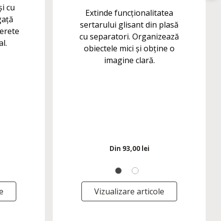
și cu
Extinde funcționalitatea
gață
sertarului glisant din plasă
perete
cu separatori. Organizează
al.
obiectele mici și obține o
imagine clară.
Din
93,00 lei
e
Vizualizare articole