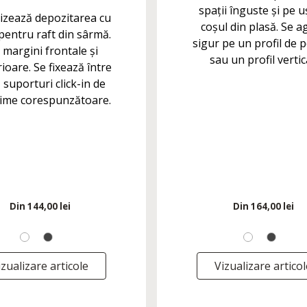
spații înguste și pe u
izează depozitarea cu
coșul din plasă. Se a
pentru raft din sârmă.
sigur pe un profil de 
 margini frontale și
sau un profil vertic
ioare. Se fixează între
suporturi click-in de
ime corespunzătoare.
Din
144,00 lei
Din
164,00 lei
izualizare articole
Vizualizare articol