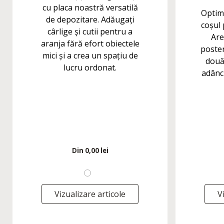
cu placa noastră versatilă
Optim
de depozitare. Adăugați
coșul 
cârlige și cutii pentru a
Are
aranja fără efort obiectele
poster
mici și a crea un spațiu de
două 
lucru ordonat.
adânc
Din
0,00 lei
Vizualizare articole
V