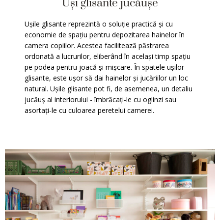
Uși glisante jucăușe
Ușile glisante reprezintă o soluție practică și cu
economie de spațiu pentru depozitarea hainelor în
camera copiilor. Acestea facilitează păstrarea
ordonată a lucrurilor, eliberând în același timp spațiu
pe podea pentru joacă și mișcare. În spatele ușilor
glisante, este ușor să dai hainelor și jucăriilor un loc
natural. Ușile glisante pot fi, de asemenea, un detaliu
jucăuș al interiorului - îmbrăcați-le cu oglinzi sau
asortați-le cu culoarea peretelui camerei.