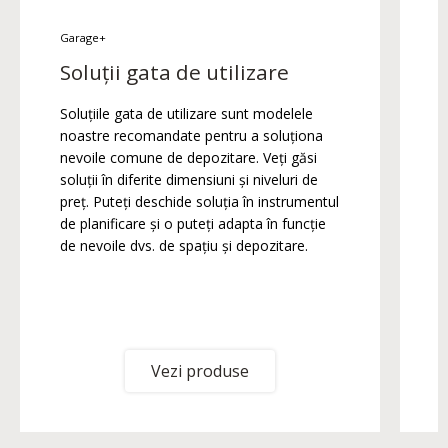
Garage+
G
Soluții gata de utilizare
Soluțiile gata de utilizare sunt modelele
C
noastre recomandate pentru a soluționa
p
nevoile comune de depozitare. Veți găsi
soluții în diferite dimensiuni și niveluri de
preț. Puteți deschide soluția în instrumentul
de planificare și o puteți adapta în funcție
de nevoile dvs. de spațiu și depozitare.
Vezi produse