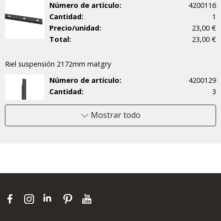
Número de artículo:
4200116
Cantidad:
1
Precio/unidad:
23,00 €
Total:
23,00 €
Riel suspensión 2172mm matgry
Número de artículo:
4200129
Cantidad:
3
Precio/unidad:
34,70 €
Total:
104,10 €
Mostrar todo
Estante Alambre 60x52 matgry
Número de artículo:
451351
Cantidad:
4
Precio/unidad:
26,30 €
Total:
105,20 €
Riel de almacen. 60 matgry