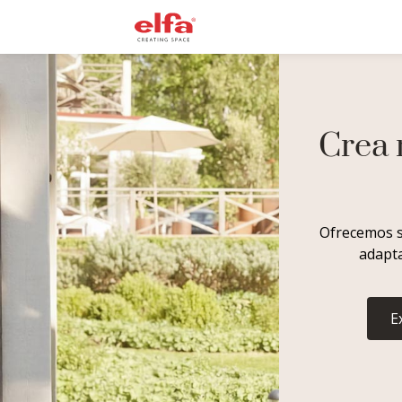
Crea 
Ofrecemos s
adapta
E