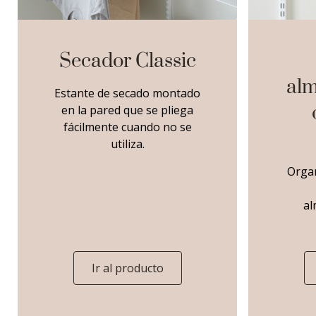
Secador Classic
al
Estante de secado montado
en la pared que se pliega
fácilmente cuando no se
utiliza.
Organ
al
Ir al producto