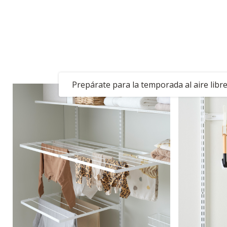
Haz espacio para l
proyectos de verano y l
familiar
Prepárate para la temporada al aire libr