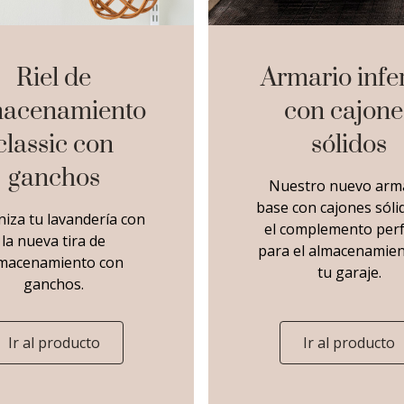
Riel de
Armario infe
macenamiento
con cajone
classic con
sólidos
ganchos
Nuestro nuevo arm
base con cajones sóli
iza tu lavandería con
el complemento per
la nueva tira de
para el almacenamien
macenamiento con
tu garaje.
ganchos.
Ir al producto
Ir al producto