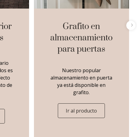
rior
Grafito en
s
almacenamiento
para puertas
ario
dos es
Nuestro popular
fecto
almacenamiento en puerta
to de
ya está disponible en
grafito.
Ir al producto