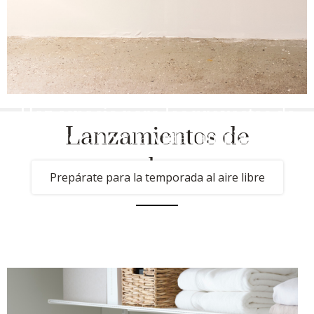
Haz espacio para los proyectos de
Lanzamientos de
verano y la vida familiar
productos
Prepárate para la temporada al aire libre