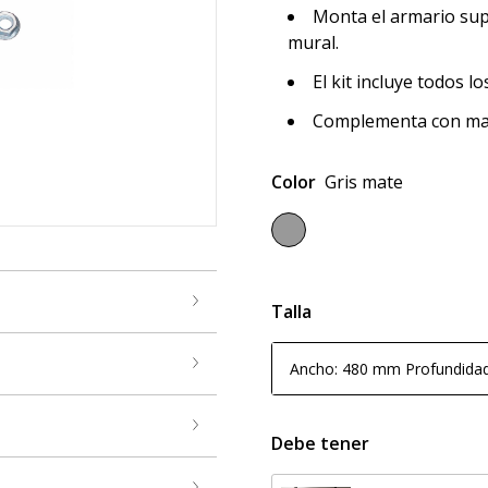
Monta el armario supe
mural.
El kit incluye todos 
Complementa con marc
Color
Gris mate
Talla
Ancho: 480 mm Profundida
Debe tener