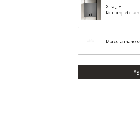
Garage+
Kit completo arm
Marco armario s
Ag