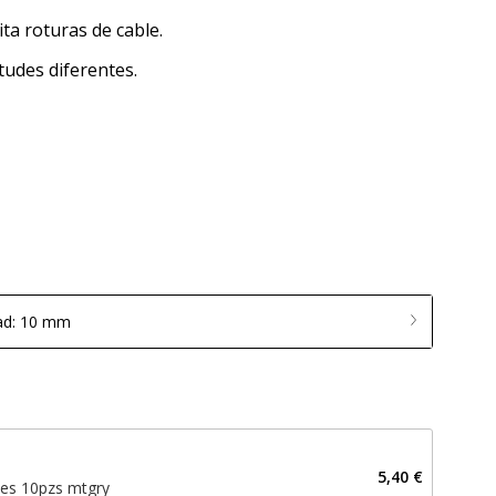
ita roturas de cable.
tudes diferentes.
ad: 10 mm
5,40 €
les 10pzs mtgry