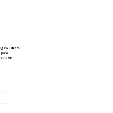
egura. Ofrece
 para
nible en
o