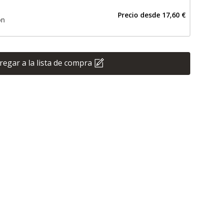
Precio desde
17,60 €
ón
regar a la lista de compra