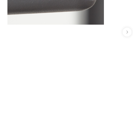
Décor+
Estante de alambre
Disponible en 8 tamaños
Crea una mejor visión general de tu ropa
almacenada. Se encaja entre dos soportes Décor+.
Ajusta el ancho según tus necesidades, añade una
fascia para un acabado elegante.
Precio desde
20,10 €