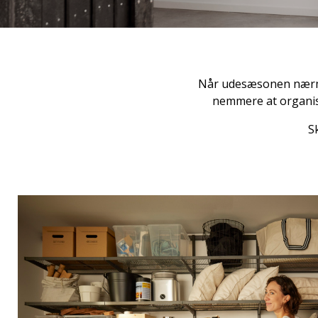
Når udesæsonen nærme
nemmere at organise
S