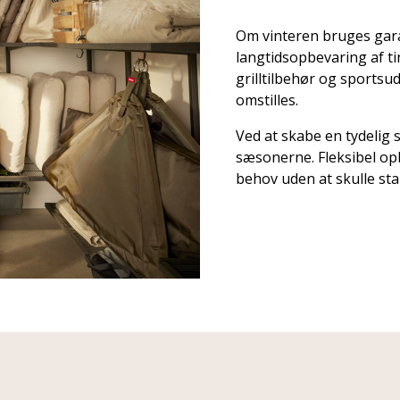
Om vinteren bruges gara
langtidsopbevaring af ti
grilltilbehør og sportsu
omstilles.
Ved at skabe en tydelig 
sæsonerne. Fleksibel opb
behov uden at skulle star