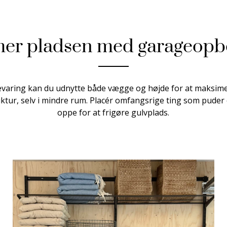
er pladsen med garageopb
aring kan du udnytte både vægge og højde for at maksimer
tur, selv i mindre rum. Placér omfangsrige ting som pude
oppe for at frigøre gulvplads.