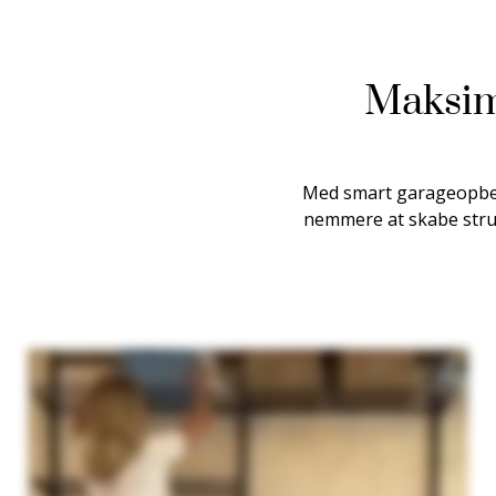
Maksim
Med smart garageopbev
nemmere at skabe struk