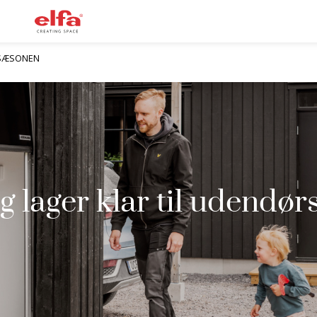
SÆSONEN
g lager klar til udendø