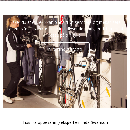
Opbevaring til cykelentusiasten
Elsker du at cykle? Skab plads til at servicere og mekanisere
cyklen. Når alt værktøj har sin indlysende plads, er det nemt at
passe på sin cykel.
Martins garage
Tips fra opbevaringseksperten Frida Swanson