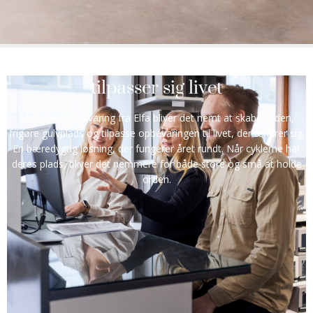
Fleksibel cykelopbevaring, der
tilpasser sig livet
Med cykelopbevaring fra Elfa bliver det nemt at skabe orden,
frigøre gulvplads og tilpasse opbevaringen til livet, der ændrer sig.
En bæredygtig løsning, der fungerer året rundt. Når cyklerne har
deres plads, bliver det nemmere for både store og små at holde
orden.