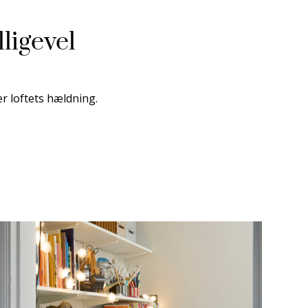
ligevel
r loftets hældning.