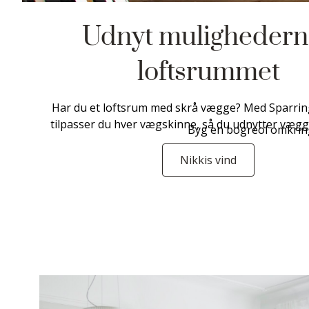
Udnyt mulighedern
loftsrummet
Har du et loftsrum med skrå vægge? Med Sparri
tilpasser du hver vægskinne, så du udnytter vægge
Byg en bogreol omkring
Nikkis vind