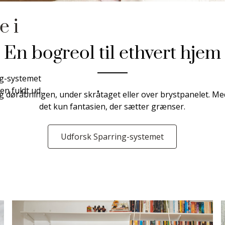
e i
En bogreol til ethvert hjem
ng-systemet
n fuldt ud.
 døråbningen, under skråtaget eller over brystpanelet. Med 
det kun fantasien, der sætter grænser.
Udforsk Sparring-systemet