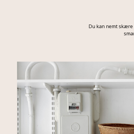
Du kan nemt skære hy
smar