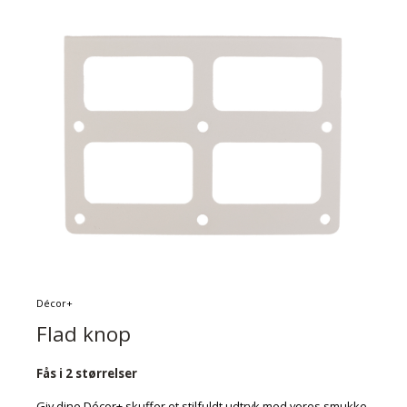
Décor+
Flad knop
Fås i 2 størrelser
Giv dine Décor+ skuffer et stilfuldt udtryk med vores smukke