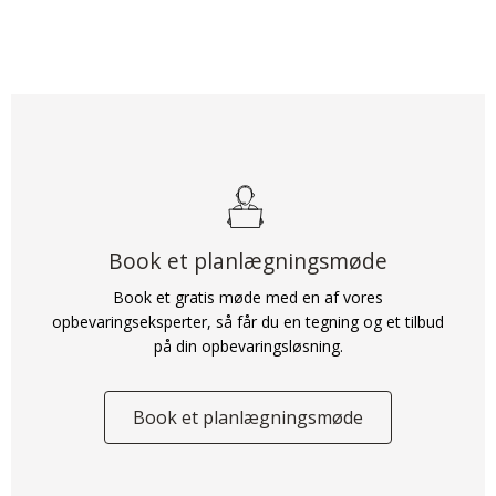
Vi tilbyder mere end bare
Bliv inspireret af andre, og se, hvordan de har løst deres
opbevaringsudfordringer sammen med Elfa.
bæredygtige
opbevaringsløsninger
Henvisninger
Book et planlægningsmøde
Book et gratis møde med en af vores
opbevaringseksperter, så får du en tegning og et tilbud