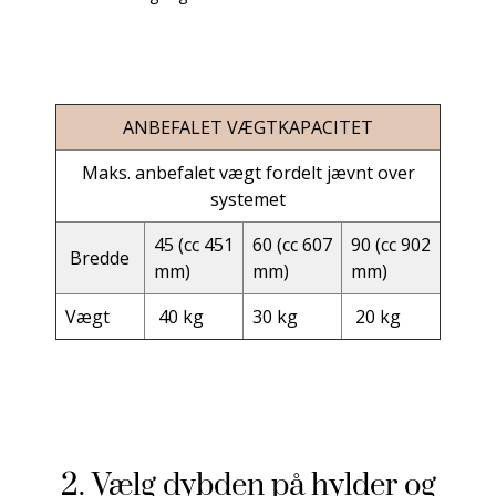
ANBEFALET VÆGTKAPACITET
Maks. anbefalet vægt fordelt jævnt over
systemet
45 (cc 451
60 (cc 607
90 (cc 902
Bredde
mm)
mm)
mm)
Vægt
40 kg
30 kg
20 kg
2. Vælg dybden på hylder og