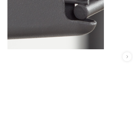
Garage+
Suprafață de lucru
Disponibil în 3 mărimi
Îmbunătățiți-vă spațiul de lucru cu suprafața de
lucru metalică Garage+. Perfect pentru proiecte de
bricolaj cu iluminare LED.
Din
433,00 lei