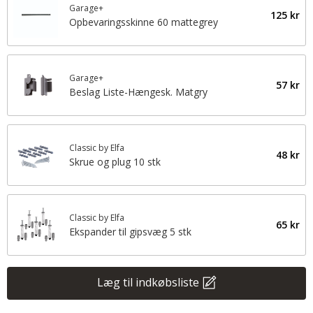
Garage+
125 kr
Opbevaringsskinne 60 mattegrey
Garage+
57 kr
Beslag Liste-Hængesk. Matgry
Classic by Elfa
48 kr
Skrue og plug 10 stk
Classic by Elfa
65 kr
Ekspander til gipsvæg 5 stk
Læg til indkøbsliste