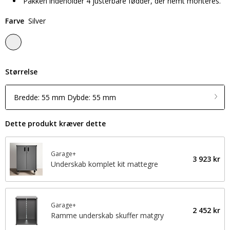
Pakken indeholder 4 justerbare fødder, der nemt monteres.
Farve
Silver
Størrelse
Bredde: 55 mm Dybde: 55 mm
Dette produkt kræver dette
Garage+
3 923 kr
Underskab komplet kit mattegre
Garage+
2 452 kr
Ramme underskab skuffer matgry