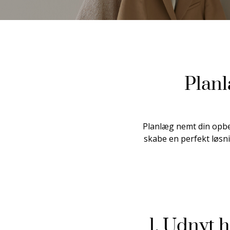
Planl
Planlæg nemt din opbev
skabe en perfekt løsni
1. Udnyt h