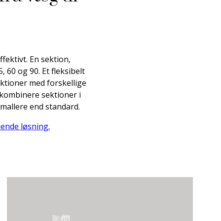
fektivt. En sektion,
60 og 90. Et fleksibelt
ektioner med forskellige
t kombinere sektioner i
smallere end standard.
ående løsning.