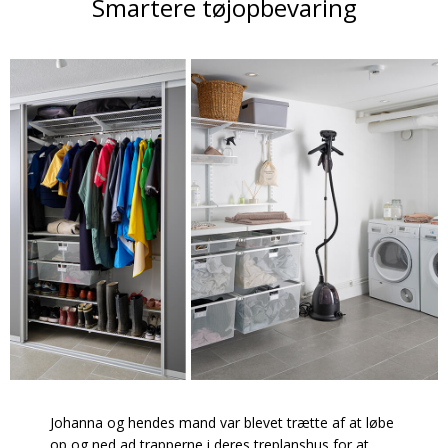
Smartere tøjopbevaring
Johanna og hendes mand var blevet trætte af at løbe
op og ned ad trapperne i deres treplanshus for at