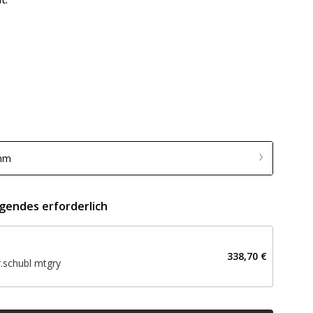
 mm
lgendes erforderlich
338,70 €
r.schubl mtgry