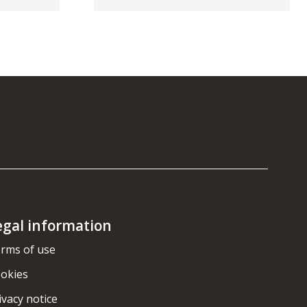
egal information
rms of use
okies
ivacy notice