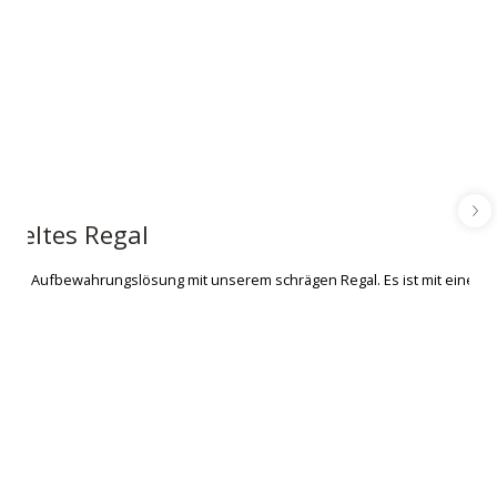
Classic by Elfa
keltes Regal
Drahtkorb
 Ihre Aufbewahrungslösung mit unserem schrägen Regal. Es ist mit einer abf
Erhältlich in 3 Größen
Maximieren Sie die Aufbewahrung in flachen
Räumen und an Türen mit unserem Drahtkorb.
Sicher am Wandleiste oder Hängeschiene
befestigt.
Von
21,90 €