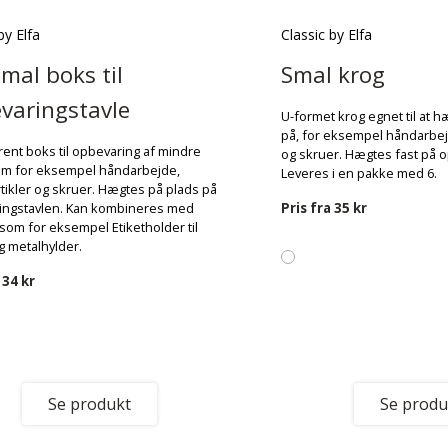
by Elfa
Classic by Elfa
smal boks til
Smal krog
varingstavle
U-formet krog egnet til at 
på, for eksempel håndarbejd
ent boks til opbevaring af mindre
og skruer. Hægtes fast på o
om for eksempel håndarbejde,
Leveres i en pakke med 6.
tikler og skruer. Hægtes på plads på
Pris fra
35 kr
ingstavlen. Kan kombineres med
 som for eksempel Etiketholder til
 metalhylder.
a
34 kr
Se produkt
Se produ