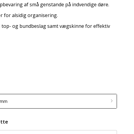
 opbevaring af små genstande på indvendige døre.
r for alsidig organisering.
d top- og bundbeslag samt vægskinne for effektiv
6 mm
ette