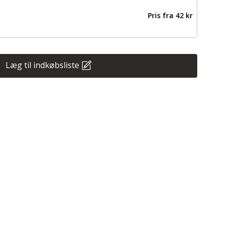
Pris fra
42 kr
Læg til indkøbsliste