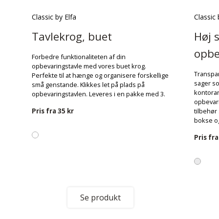
Classic by Elfa
Classic 
Tavlekrog, buet
Høj 
opbe
Forbedre funktionaliteten af din
opbevaringstavle med vores buet krog.
Transpar
Perfekte til at hænge og organisere forskellige
sager s
små genstande. Klikkes let på plads på
kontorar
opbevaringstavlen. Leveres i en pakke med 3.
opbevar
Pris fra
35 kr
tilbehør
bokse og
Pris fr
Se produkt