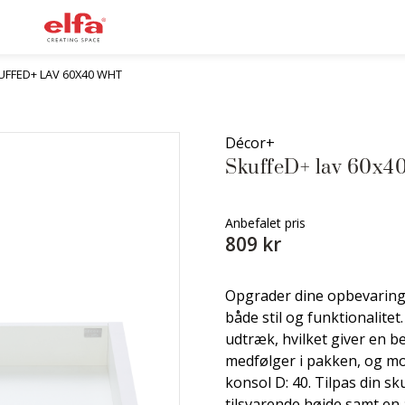
UFFED+ LAV 60X40 WHT
Décor+
SkuffeD+ lav 60x4
Anbefalet pris
809 kr
Opgrader dine opbevarings
både stil og funktionalite
udtræk, hvilket giver en b
medfølger i pakken, og mo
konsol D: 40. Tilpas din s
tilsvarende højde samt en