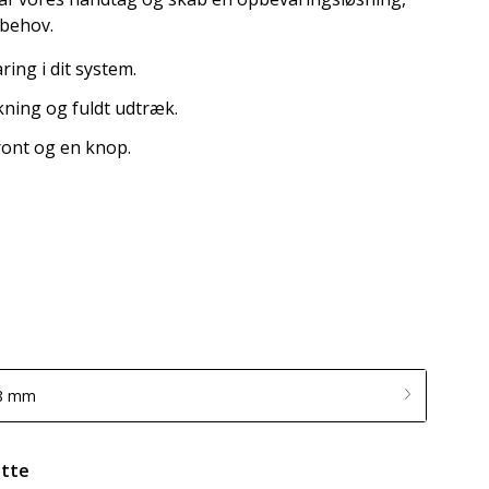
 behov.
ing i dit system.
kning og fuldt udtræk.
ront og en knop.
08 mm
ette