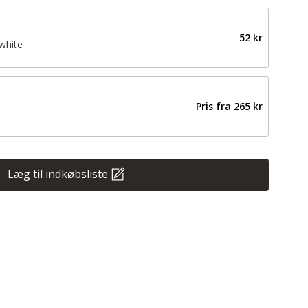
52 kr
white
Pris fra
265 kr
Læg til indkøbsliste