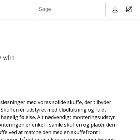
0 wht
løsninger med vores solide skuffe, der tilbyder
t. Skuffen er udstyret med blødlukning og fuldt
ehagelig følelse. Alt nødvendigt monteringsudstyr
nteringen er enkel - samle skuffen og placér den i
kuffe ved at matche den med en skuffefront i
 af vores håndtag og skab en opbevaringsløsning,