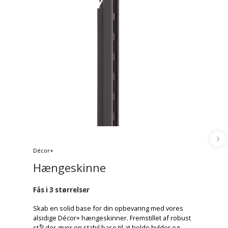
Décor+
Hængeskinne
Fås i 3 størrelser
Skab en solid base for din opbevaring med vores
alsidige Décor+ hængeskinner. Fremstillet af robust
stål der giver en stabil base til at holde hylder og