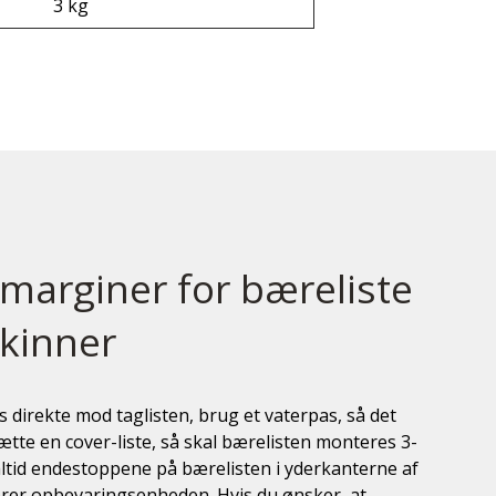
3 kg
marginer for bæreliste
kinner
es
direkte mod taglisten, brug et vaterpas, så det
 sætte en cover-liste, så skal bærelisten
monteres 3-
altid endestoppene på bærelisten i yderkanterne af
rer opbevaringsenheden. Hvis du ønsker, at