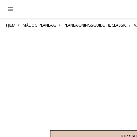
HJEM
MÅL OG PLANLÆG
PLANLÆGNINGSGUIDE TIL CLASSIC
V
PRODU