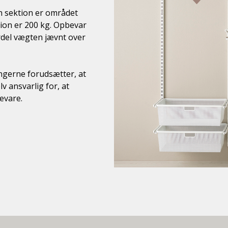
n sektion er området
ion er 200 kg. Opbevar
rdel vægten jævnt over
ingerne forudsætter, at
v ansvarlig for, at
evare.