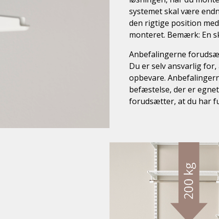
systemet skal være endn
den rigtige position med
monteret. Bemærk: En s
Anbefalingerne forudsæt
Du er selv ansvarlig for
opbevare. Anbefalinger
befæstelse, der er egnet
forudsætter, at du har 