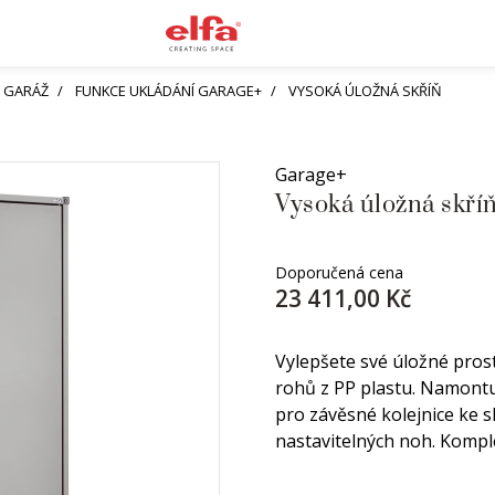
I GARÁŽ
FUNKCE UKLÁDÁNÍ GARAGE+
VYSOKÁ ÚLOŽNÁ SKŘÍŇ
Garage+
Vysoká úložná skří
Doporučená cena
23 411,00 Kč
Vylepšete své úložné pros
rohů z PP plastu. Namontu
pro závěsné kolejnice ke 
nastavitelných noh. Komplet