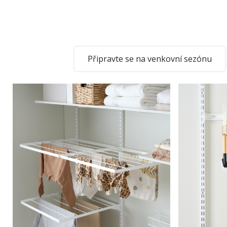
Vytvořte prostor pro l
projekty a rodinný ži
Připravte se na venkovní sezónu