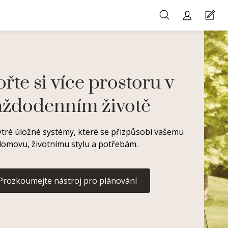
ořte si více prostoru v
aždodenním životě
tré úložné systémy, které se přizpůsobí vašemu
domovu, životnímu stylu a potřebám.
Prozkoumejte nástroj pro plánování