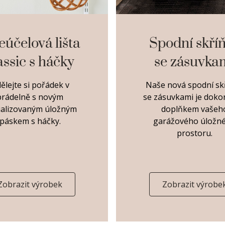
eúčelová lišta
Spodní skří
assic s háčky
se zásuvka
ělejte si pořádek v
Naše nová spodní sk
prádelně s novým
se zásuvkami je dok
ualizovaným úložným
doplňkem vašeh
páskem s háčky.
garážového úložn
prostoru.
Zobrazit výrobek
Zobrazit výrobe