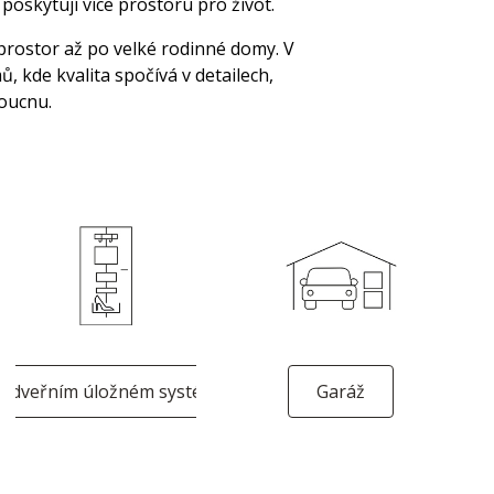
poskytují více prostoru pro život.
rostor až po velké rodinné domy. V
 kde kvalita spočívá v detailech,
doucnu.
a dveřním úložném systému
Garáž