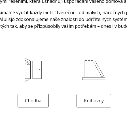
nými řešeními, která usnadňují uspořádání vašeho domova a 
álně využít každý metr čtvereční – od malých, náročných p
Mullsjö zdokonalujeme naše znalosti do udržitelných systémů,
tých tak, aby se přizpůsobily vašim potřebám – dnes i v bu
Chodba
Knihovny
N