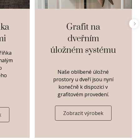
ňka
Grafit na
mi
dveřním
úložném systému
říňka
onalým
o
Naše oblíbené úložné
ého
prostory u dveří jsou nyní
konečně k dispozici v
grafitovém provedení.
Zobrazit výrobek
k