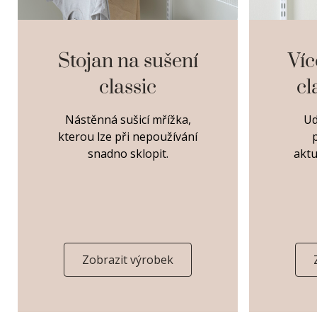
Stojan na sušení
Víc
classic
cl
Nástěnná sušicí mřížka,
Ud
kterou lze při nepoužívání
snadno sklopit.
akt
Zobrazit výrobek