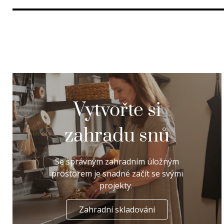
Vytvořte si
zahradu snů
Se správným zahradním úložným
prostorem je snadné začít se svými
projekty.
Zahradní skladování