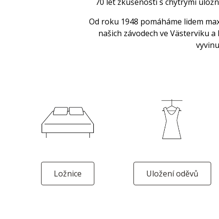
70 let zkušeností s chytrými úlož
Od roku 1948 pomáháme lidem maxim
našich závodech ve Västerviku a 
vyvinu
Ložnice
Uložení oděvů