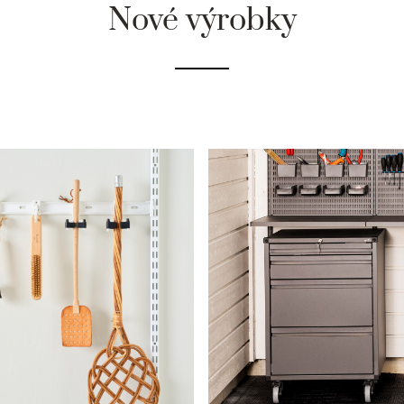
etní
Nové výrobky
vot