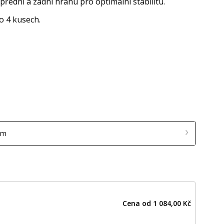
 přední a zadní hranu pro optimální stabilitu.
o 4 kusech.
mm
Cena od
1 084,00 Kč