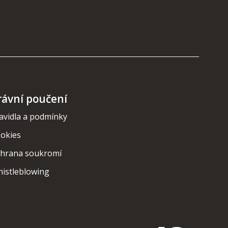
rávní poučení
avidla a podmínky
okies
hrana soukromí
istleblowing