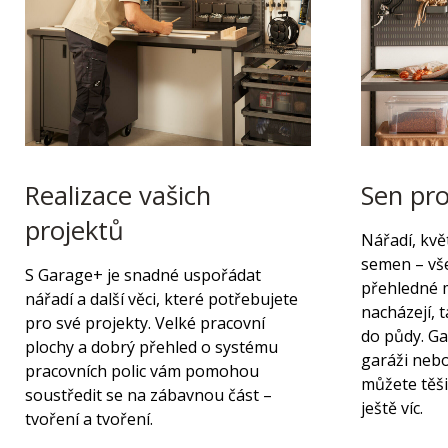
Realizace vašich
Sen pro
projektů
Nářadí, kvě
semen – vše
S Garage+ je snadné uspořádat
přehledné 
nářadí a další věci, které potřebujete
nacházejí, 
pro své projekty. Velké pracovní
do půdy. G
plochy a dobrý přehled o systému
garáži nebo
pracovních polic vám pomohou
můžete těši
soustředit se na zábavnou část –
ještě víc.
tvoření a tvoření.