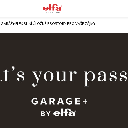
GARÁŽ+ FLEXIBILNÍ ÚLOŽNÉ PROSTORY PRO VAŠE ZÁJMY