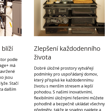
 blíží
Zlepšení každodenního
života
stor podle
arage+ má
Dobré úložné prostory vytvářejí
navržené
podmínky pro uspořádaný domov,
ko jsou
který přispívá ke každodennímu
lyže. Stačí
životu s menším stresem a lepší
 za dalším
pohodou. S našimi inovativními,
flexibilními úložnými řešeními můžete
pohodlně a bezpečně ukládat všechny
předměty, takže je snadno najdete a