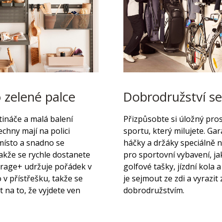
 zelené palce
Dobrodružství se
tináče a malá balení
Přizpůsobte si úložný pro
chny mají na polici
sportu, který milujete. G
místo a snadno se
háčky a držáky speciálně 
takže se rychle dostanete
pro sportovní vybavení, ja
arage+ udržuje pořádek v
golfové tašky, jízdní kola a 
 v přístřešku, takže se
je sejmout ze zdi a vyrazit
t na to, že vyjdete ven
dobrodružstvím.