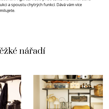
kci a spoustu chytrých funkcí. Dává vám více
milujete.
těžké nářadí