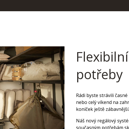
Flexibiln
potřeby
Rádi byste strávili časné
nebo celý víkend na za
koníček ještě zábavnějš
Náš nový regálový systé
současným potřebám skl