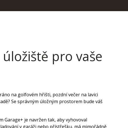
í úložiště pro vaše
 ráno na golfovém hřišti, pozdní večer na lavici
hradě? Se správným úložným prostorem bude váš
í.
m Garage+ je navržen tak, aby vyhovoval
adování v garáži nebo přístřešku, má mimořádně