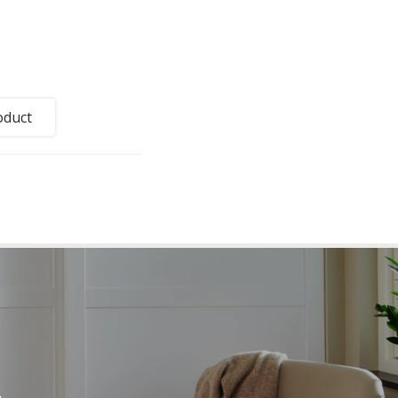
oduct