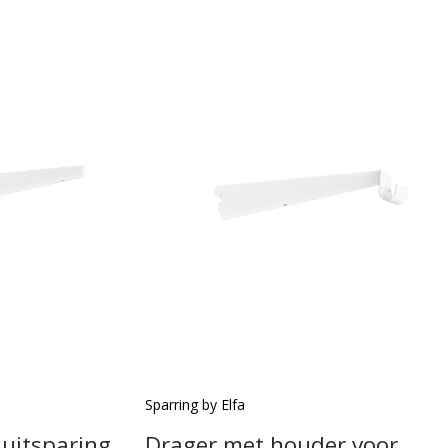
Sparring by Elfa
uitsparing
Drager met houder voor