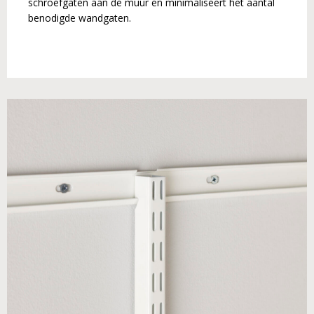
schroefgaten aan de muur en minimaliseert het aantal
benodigde wandgaten.