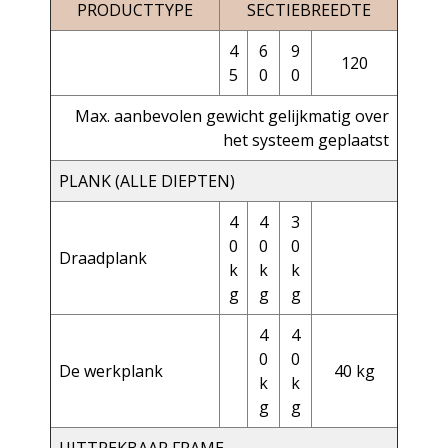
PRODUCTTYPE
SECTIEBREEDTE
4
6
9
120
5
0
0
Max. aanbevolen gewicht gelijkmatig over
het systeem geplaatst
PLANK (ALLE DIEPTEN)
4
4
3
0
0
0
Draadplank
k
k
k
g
g
g
4
4
0
0
De werkplank
40 kg
k
k
g
g