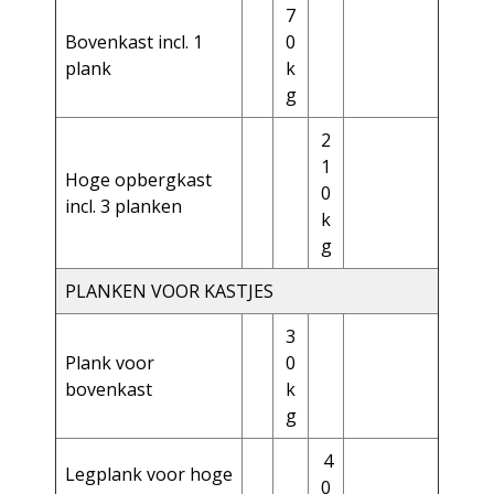
7
Bovenkast incl. 1
0
plank
k
g
2
1
Hoge opbergkast
0
incl. 3 planken
k
g
PLANKEN VOOR KASTJES
3
Plank voor
0
bovenkast
k
g
4
Legplank voor hoge
0