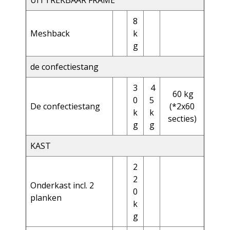
UITTREKBAAR FRAME
8
Meshback
k
g
de confectiestang
3
4
60 kg
0
5
De confectiestang
(*2x60
k
k
secties)
g
g
KAST
2
2
Onderkast incl. 2
0
planken
k
g