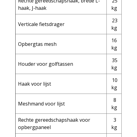
Rechte gereedschapshaak, brede L-
25
haak, J-haak
kg
23
Verticale fietsdrager
kg
16
Opbergtas mesh
kg
35
Houder voor golftassen
kg
10
Haak voor lijst
kg
8
Meshmand voor lijst
kg
Rechte gereedschapshaak voor
3
opbergpaneel
kg