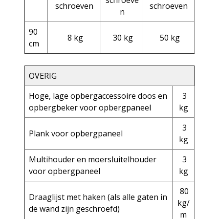
schroeve
schroeven
schroeven
n
90
8 kg
30 kg
50 kg
cm
OVERIG
Hoge, lage opbergaccessoire doos en
3
opbergbeker voor opbergpaneel
kg
3
Plank voor opbergpaneel
kg
Multihouder en moersluitelhouder
3
voor opbergpaneel
kg
80
Draaglijst met haken (als alle gaten in
kg/
de wand zijn geschroefd)
m