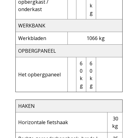
opbergkast /
k
onderkast
g
WERKBANK
Werkbladen
1066 kg
OPBERGPANEEL
6
6
0
0
Het opbergpaneel
k
k
g
g
HAKEN
30
Horizontale fietshaak
kg