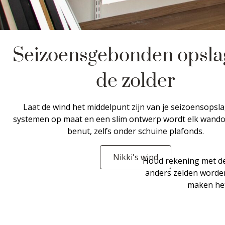
Seizoensgebonden opsla
de zolder
Laat de wind het middelpunt zijn van je seizoensopsl
systemen op maat en een slim ontwerp wordt elk wand
benut, zelfs onder schuine plafonds.
Nikki's wind
Houd rekening met de 
anders zelden worden
maken het