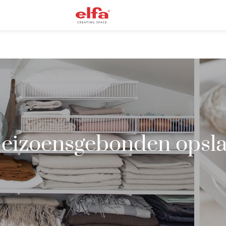
eizoensgebonden opsl