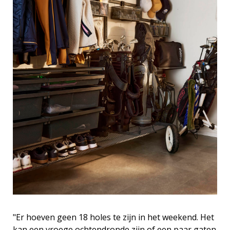
"Er hoeven geen 18 holes te zijn in het weekend. Het
kan een vroege ochtendronde zijn of een paar gaten