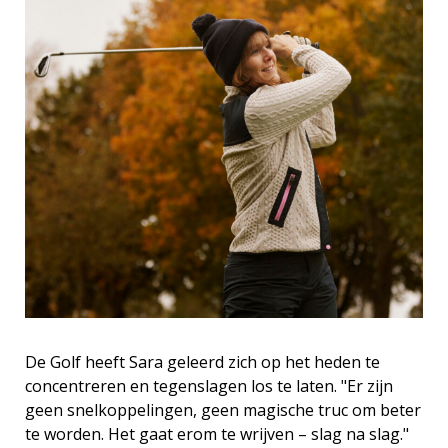
De Golf heeft Sara geleerd zich op het heden te
concentreren en tegenslagen los te laten. "Er zijn
geen snelkoppelingen, geen magische truc om beter
te worden. Het gaat erom te wrijven – slag na slag."