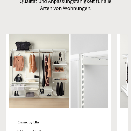
Qualität und Anpassungsfähigkeit für alle
Arten von Wohnungen.
Classic by Elfa
C