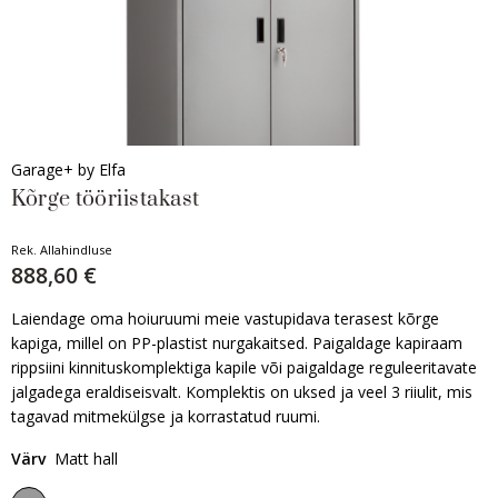
Garage+ by Elfa
Kõrge tööriistakast
Rek. Allahindluse
888,60 €
Laiendage oma hoiuruumi meie vastupidava terasest kõrge
kapiga, millel on PP-plastist nurgakaitsed. Paigaldage kapiraam
rippsiini kinnituskomplektiga kapile või paigaldage reguleeritavate
jalgadega eraldiseisvalt. Komplektis on uksed ja veel 3 riiulit, mis
tagavad mitmekülgse ja korrastatud ruumi.
Värv
Matt hall