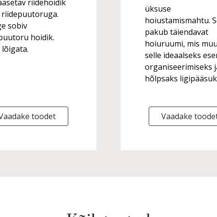
ääsetav riidehoidik
üksuse
 riidepuutoruga.
hoiustamismahtu. 
ge sobiv
pakub täiendavat
epuutoru hoidik.
hoiuruumi, mis mu
lõigata.
selle ideaalseks es
organiseerimiseks j
hõlpsaks ligipääsuk
Vaadake toodet
Vaadake toode