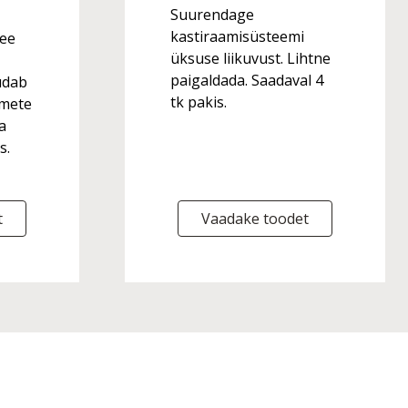
Suurendage
kastiraamisüsteemi
See
üksuse liikuvust. Lihtne
paigaldada. Saadaval 4
udab
tk pakis.
emete
a
s.
t
Vaadake toodet