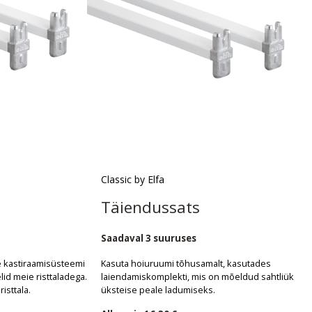
Classic by Elfa
Täiendussats
Saadaval 3 suuruses
e kastiraamisüsteemi
Kasuta hoiuruumi tõhusamalt, kasutades
d meie risttaladega.
laiendamiskomplekti, mis on mõeldud sahtliüksus
risttala.
üksteise peale ladumiseks.