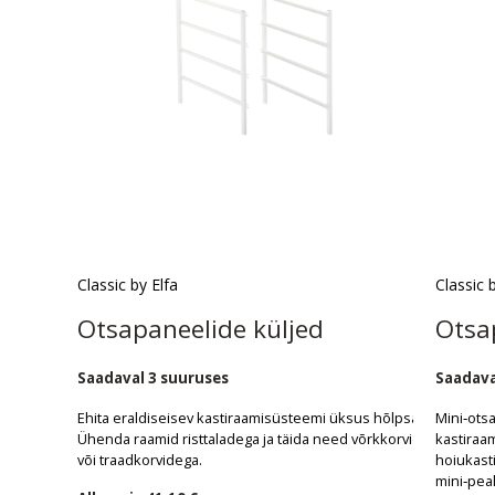
Classic by Elfa
Classic 
Otsapaneelide küljed
Otsa
Saadaval 3 suuruses
Saadava
Ehita eraldiseisev kastiraamisüsteemi üksus hõlpsalt.
Mini‑ots
Ühenda raamid risttaladega ja täida need võrkkorvide
kastiraam
või traadkorvidega.
hoiukast
mini‑pea