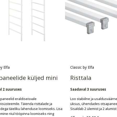
by Elfa
Classic by Elfa
paneelide küljed mini
Risttala
l 2 suuruses
Saadaval 3 suuruses
apaneelid eraldiseisvale
Loo stabiilne ja usaldusväärn
isüsteemile. Täienda risttalade ja
üksus, ühendades otsapaneeli
idega täieliku lahenduse loomiseks. Lisa
Sisaldab 2 ülemist ja 2 alumist 
lmine riiul tööpinna loomiseks ning