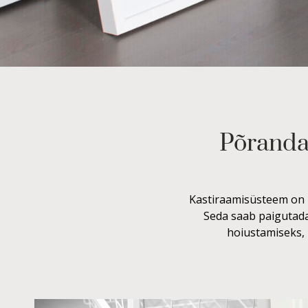
Põranda
Kastiraamisüsteem on p
Seda saab paigutada 
hoiustamiseks, 