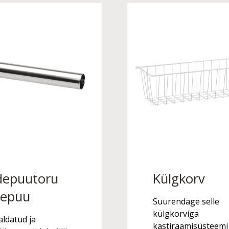
idepuutoru
Külgkorv
depuu
Suurendage selle
külgkorviga
aldatud ja
kastiraamisüsteemi