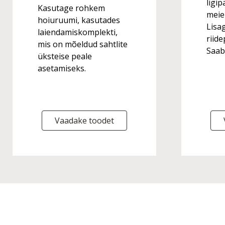
ligip
Kasutage rohkem
meie
hoiuruumi, kasutades
Lisa
laiendamiskomplekti,
riid
mis on mõeldud sahtlite
Saab 
üksteise peale
asetamiseks.
Vaadake toodet