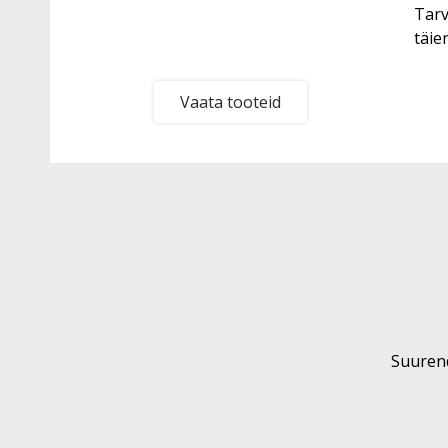
Tarv
täie
Vaata tooteid
Suurend