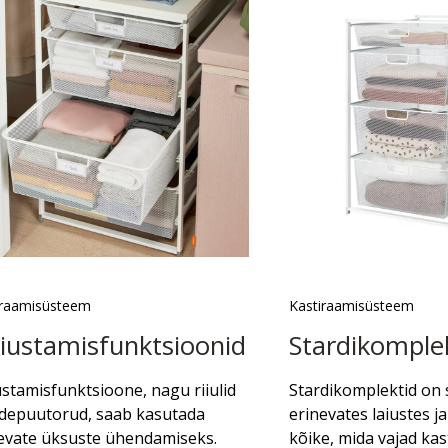
iraamisüsteem
Kastiraamisüsteem
iustamisfunktsioonid
Stardikomple
stamisfunktsioone, nagu riiulid
Stardikomplektid on 
iidepuutorud, saab kasutada
erinevates laiustes j
evate üksuste ühendamiseks.
kõike, mida vajad ka