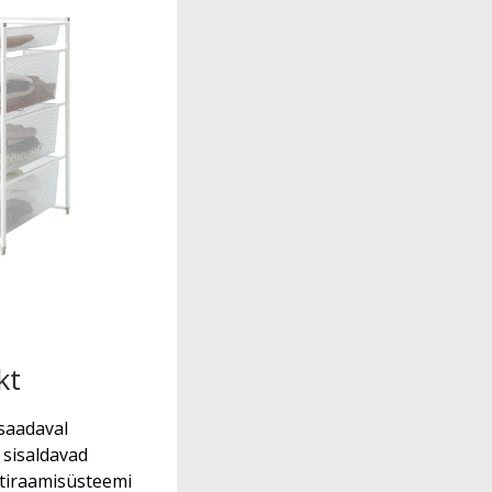
kt
saadaval
a sisaldavad
stiraamisüsteemi