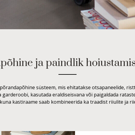
põhine ja paindlik hoiustami
õrandapõhine süsteem, mis ehitatakse otsapaneelide, ristt
garderoobi, kasutada eraldiseisvana või paigaldada rataste
kuna kastiraame saab kombineerida ka traadist riiulite ja r