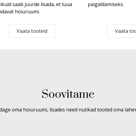
ikuid saab juurde lisada, et luua
paigaldamiseks.
ndavat hoiuruumi.
Vaata tooteid
Vaata to
Soovitame
age oma hoiuruumi, lisades need nutikad tooted oma lahe