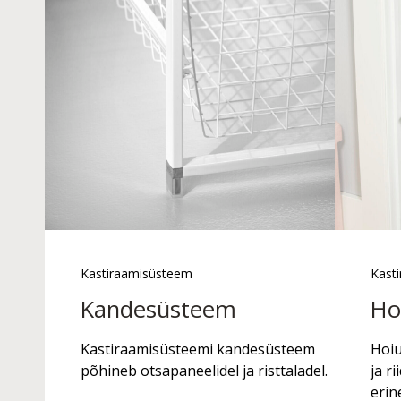
Kastiraamisüsteem
Kast
Kandesüsteem
Ho
Kastiraamisüsteemi kandesüsteem
Hoiu
põhineb otsapaneelidel ja risttaladel.
ja r
erin