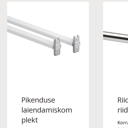
Pikenduse
Ri
laiendamiskom
rii
plekt
Korr