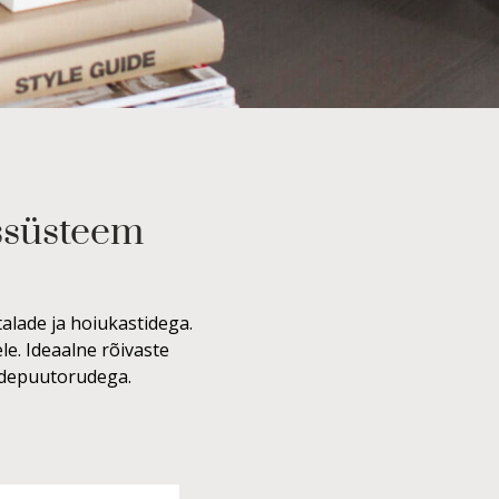
ssüsteem
alade ja hoiukastidega.
le. Ideaalne rõivaste
iidepuutorudega.