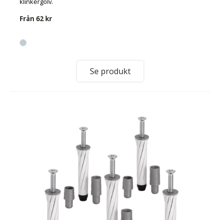
klinkergolv.
Från
62 kr
Se produkt