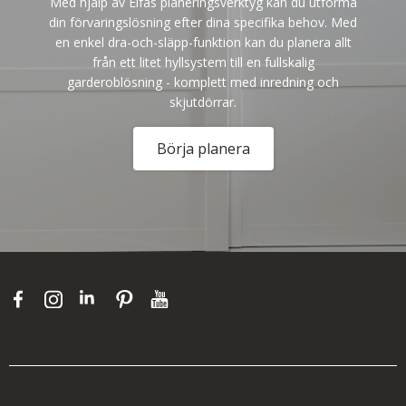
Med hjälp av Elfas planeringsverktyg kan du utforma
din förvaringslösning efter dina specifika behov. Med
en enkel dra-och-släpp-funktion kan du planera allt
från ett litet hyllsystem till en fullskalig
garderoblösning - komplett med inredning och
skjutdörrar.
Börja planera