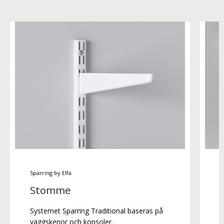
Sparring by Elfa
S
Stomme
Systemet Sparring Traditional baseras på
K
väggskenor och konsoler.
b