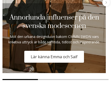
Annorlunda influenser på den
svenska modescenen​
Möt den urbana designduon bakom CMMN SWDN vars
kreativa uttryck är både samtida, tidlöst och inspirerande.​
Lär känna Emma och Saif