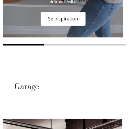
drömbokhylla.
Se inspiration
Garage