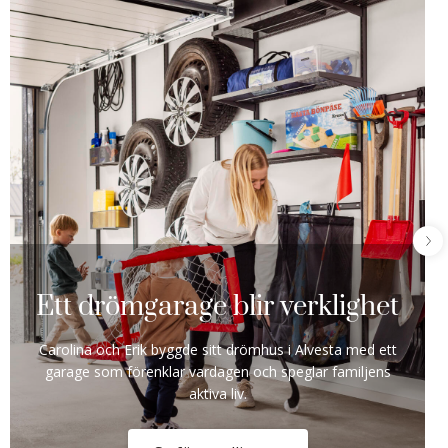
Ett drömgarage blir verklighet
Carolina och Erik byggde sitt drömhus i Alvesta med ett
garage som förenklar vardagen och speglar familjens
aktiva liv.